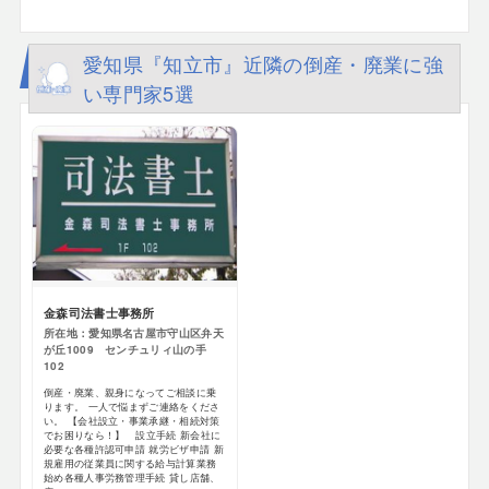
愛知県『知立市』近隣の倒産・廃業に強
い専門家5選
金森司法書士事務所
所在地：愛知県名古屋市守山区弁天
が丘1009 センチュリィ山の手
102
倒産・廃業、親身になってご相談に乗
ります。 一人で悩まずご連絡をくださ
い。 【会社設立・事業承継・相続対策
でお困りなら！】 設立手続 新会社に
必要な各種許認可申請 就労ビザ申請 新
規雇用の従業員に関する給与計算業務
始め各種人事労務管理手続 貸し店舗、