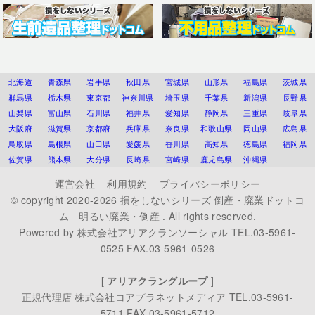
北海道
青森県
岩手県
秋田県
宮城県
山形県
福島県
茨城県
群馬県
栃木県
東京都
神奈川県
埼玉県
千葉県
新潟県
長野県
山梨県
富山県
石川県
福井県
愛知県
静岡県
三重県
岐阜県
大阪府
滋賀県
京都府
兵庫県
奈良県
和歌山県
岡山県
広島県
鳥取県
島根県
山口県
愛媛県
香川県
高知県
徳島県
福岡県
佐賀県
熊本県
大分県
長崎県
宮崎県
鹿児島県
沖縄県
運営会社
利用規約
プライバシーポリシー
© copyright 2020-2026
損をしないシリーズ 倒産・廃業ドットコ
ム 明るい廃業・倒産
. All rights reserved.
Powered by
株式会社アリアクランソーシャル
TEL.03-5961-
0525 FAX.03-5961-0526
[
アリアクラングループ
]
正規代理店
株式会社コアプラネットメディア
TEL.03-5961-
5711 FAX.03-5961-5712