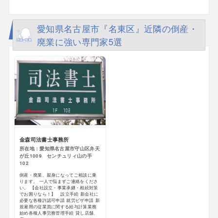
愛知県名古屋市『名東区』近隣の倒産・
廃業に強い専門家5選
金森司法書士事務所
所在地：愛知県名古屋市守山区弁天
が丘1009 センチュリィ山の手
102
倒産・廃業、親身になってご相談に乗
ります。 一人で悩まずご連絡をくださ
い。 【会社設立・事業承継・相続対策
でお困りなら！】 設立手続 新会社に
必要な各種許認可申請 就労ビザ申請 新
規雇用の従業員に関する給与計算業務
始め各種人事労務管理手続 貸し店舗、