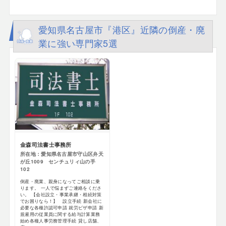
愛知県名古屋市『港区』近隣の倒産・廃
業に強い専門家5選
金森司法書士事務所
所在地：愛知県名古屋市守山区弁天
が丘1009 センチュリィ山の手
102
倒産・廃業、親身になってご相談に乗
ります。 一人で悩まずご連絡をくださ
い。 【会社設立・事業承継・相続対策
でお困りなら！】 設立手続 新会社に
必要な各種許認可申請 就労ビザ申請 新
規雇用の従業員に関する給与計算業務
始め各種人事労務管理手続 貸し店舗、