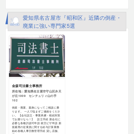
愛知県名古屋市『昭和区』近隣の倒産・
廃業に強い専門家5選
金森司法書士事務所
所在地：愛知県名古屋市守山区弁天
が丘1009 センチュリィ山の手
102
倒産・廃業、親身になってご相談に乗
ります。 一人で悩まずご連絡をくださ
い。 【会社設立・事業承継・相続対策
でお困りなら！】 設立手続 新会社に
必要な各種許認可申請 就労ビザ申請 新
規雇用の従業員に関する給与計算業務
始め各種人事労務管理手続 貸し店舗、