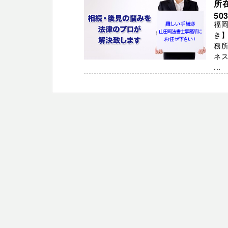
所
50
福岡
き】
務
ネ
...