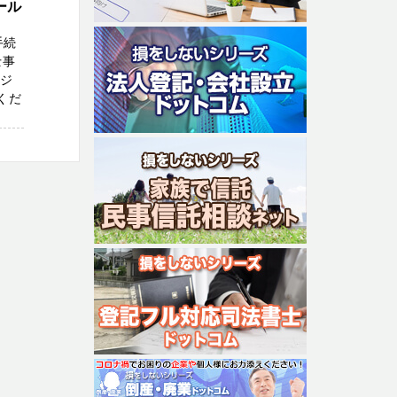
ール
手続
士事
ビジ
くだ