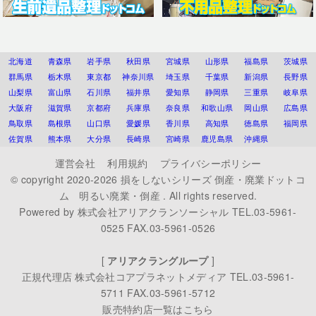
北海道
青森県
岩手県
秋田県
宮城県
山形県
福島県
茨城県
群馬県
栃木県
東京都
神奈川県
埼玉県
千葉県
新潟県
長野県
山梨県
富山県
石川県
福井県
愛知県
静岡県
三重県
岐阜県
大阪府
滋賀県
京都府
兵庫県
奈良県
和歌山県
岡山県
広島県
鳥取県
島根県
山口県
愛媛県
香川県
高知県
徳島県
福岡県
佐賀県
熊本県
大分県
長崎県
宮崎県
鹿児島県
沖縄県
運営会社
利用規約
プライバシーポリシー
© copyright 2020-2026
損をしないシリーズ 倒産・廃業ドットコ
ム 明るい廃業・倒産
. All rights reserved.
Powered by
株式会社アリアクランソーシャル
TEL.03-5961-
0525 FAX.03-5961-0526
[
アリアクラングループ
]
正規代理店
株式会社コアプラネットメディア
TEL.03-5961-
5711 FAX.03-5961-5712
販売特約店一覧はこちら