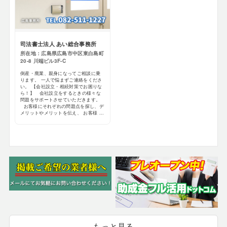
司法書士法人 あい総合事務所
所在地：広島県広島市中区東白島町
20-8 川端ビル3F-C
倒産・廃業、親身になってご相談に乗
ります。 一人で悩まずご連絡をくださ
い。 【会社設立・相続対策でお困りな
ら！】 会社設立をするときの様々な
問題をサポートさせていただきます。
お客様にそれぞれの問題点を探し、デ
メリットやメリットを伝え、 お客様 ...
もっと見る