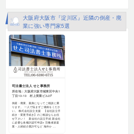
大阪府大阪市『淀川区』近隣の倒産・廃
業に強い専門家5選
司法書士法人 せと事務所
所在地：大阪府大阪市城東区中央1
丁目13-13 村上実業ビル2F
倒産・廃業、親身になってご相談に乗
ります。 一人で悩まずご連絡をくださ
い。 株式会社設立支援 【会社設立手
続き・変更手続き】のご相談ならお任
せ下さい！ 新会社の設立手続 新会社
に必要な各種許認可申請※ 労働者派遣
業・人材紹介業許可など 海外か ...